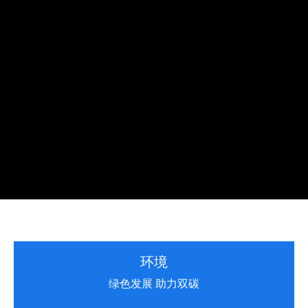
绿色引领 创新驱动 共筑美好
公司将ESG理念深度融入企业发展战略之中，守护全球家庭
的健康、绿色、幸福生活
环境
绿色发展 助力双碳
绿色引领 创新驱动 共筑美好